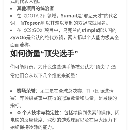
式的代表人物。
其他项目的统治者
在《DOTA 2》领域，
Sumail
是“邪恶天才”的代名
词，而
Topson
则以其难以复制的双冠成就闻名。
在《CS:GO》项目中，乌克兰的
s1mple
和法国的
ZywOo
是公认的绝代双骄，两人都以个人能力极其全
面而著称。
如何衡量“顶尖选手”
你可能好奇，为什么这些选手能被公认为“顶尖”？通
常他们会从以下几个维度来衡量：
赛场荣誉
：尤其是在全球总决赛、TI（国际邀请
赛）等顶级赛事中获得的冠军数量和质量，是最硬的
指标。
⚙️ 个人技术与稳定性
：包括精确到像素的操作、闪
电般的反应速度、深刻的游戏理解以及在巨大压力下
始终保持冷静的能力。