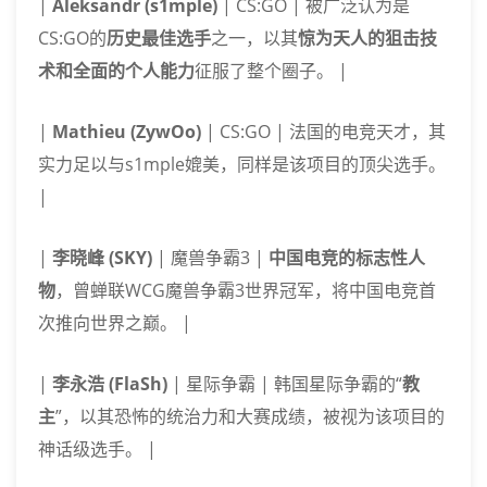
|
Aleksandr (s1mple)
| CS:GO | 被广泛认为是
CS:GO的
历史最佳选手
之一，以其
惊为天人的狙击技
术和全面的个人能力
征服了整个圈子。 |
|
Mathieu (ZywOo)
| CS:GO | 法国的电竞天才，其
实力足以与s1mple媲美，同样是该项目的顶尖选手。
|
|
李晓峰 (SKY)
| 魔兽争霸3 |
中国电竞的标志性人
物
，曾蝉联WCG魔兽争霸3世界冠军，将中国电竞首
次推向世界之巅。 |
|
李永浩 (FlaSh)
| 星际争霸 | 韩国星际争霸的“
教
主
”，以其恐怖的统治力和大赛成绩，被视为该项目的
神话级选手。 |