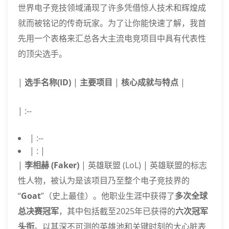
世界电子竞技领域涌现了许多凭借惊人技术和辉煌成
就而被铭记的传奇玩家。为了让你能快速了解，我首
先用一个表格来汇总各大主流电竞项目中具有代表性
的顶尖选手。
|
选手名称(ID)
|
主要项目
|
核心成就与特点
|
| :--
| :--
| : |
|
李相赫 (Faker)
| 英雄联盟 (LoL) | 英雄联盟的标志
性人物，被认为是该项目乃至整个电子竞技界的
“
Goat
”（史上最佳）。他职业生涯中获得了
多次全球
总决赛冠军
，其中包括截至2025年已获得的
六次冠军
头衔
。以其深不可测的英雄池和关键时刻的大心脏表