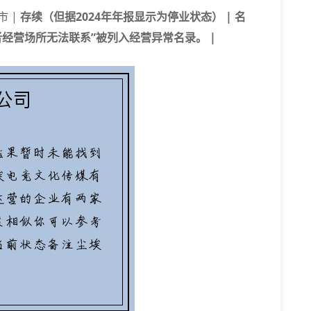
市 |
存续（但据2024年年报显示为停业状态） | 名
者经营场所无法联系”被列入经营异常名录。 |