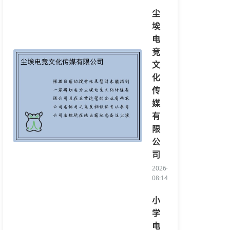
尘
埃
电
竞
文
化
传
媒
有
限
公
司
2026-03-08
08:14:27/li>
小
学
电