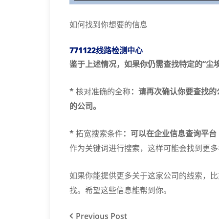
如何找到你想要的信息
771122线路检测中心
鉴于上述情况，如果你仍需查找特定的“尘
*
核对准确的全称
：请再次确认你要查找的
的公司。
*
拓宽搜索条件
：可以在企业信息查询平台
作为关键词进行搜索，这样可能会找到更多
如果你能提供更多关于这家公司的线索，比
找。希望这些信息能帮到你。
Previous
Post