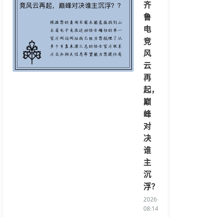
齐
鲁
电
竞
风
云
再
起，
巅
峰
对
决
谁
主
沉
浮？？
2026-03-09
08:14:00/li>