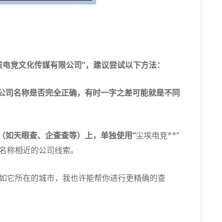
埃电竞文化传媒有限公司”，建议尝试以下方法：
公司名称是否完全正确，有时一字之差可能就是不同
（如天眼查、企查查等）上，单独使用“
尘埃电竞**”
名称相近的公司线索。
如它所在的城市，我也许能帮你进行更精确的查