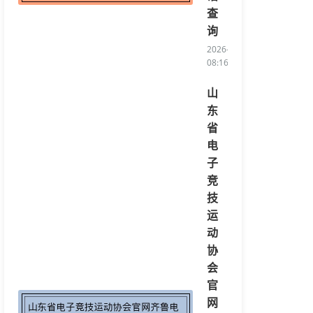
查
询
2026-03-10
08:16:16/li>
山
东
省
电
子
竞
技
运
动
协
会
官
网