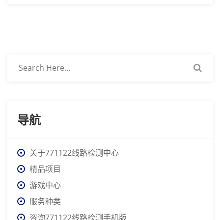
导航
关于771122线路检测中心
精品项目
游戏中心
服务种类
咨询771122线路检测手机版