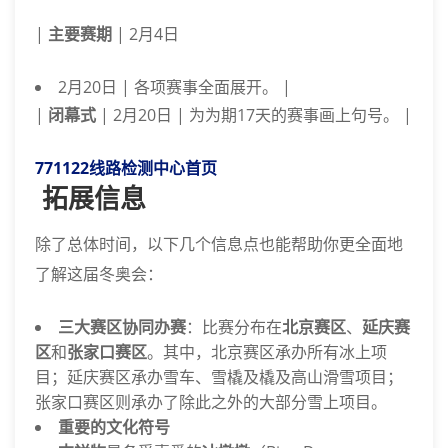
|
主要赛期
| 2月4日
2月20日 | 各项赛事全面展开。 |
|
闭幕式
| 2月20日 | 为为期17天的赛事画上句号。 |
771122线路检测中心首页
️ 拓展信息
除了总体时间，以下几个信息点也能帮助你更全面地
了解这届冬奥会：
三大赛区协同办赛
：比赛分布在
北京赛区
、
延庆赛
区
和
张家口赛区
。其中，北京赛区承办所有冰上项
目；延庆赛区承办雪车、雪橇及橇及高山滑雪项目；
张家口赛区则承办了除此之外的大部分雪上项目。
重要的文化符号