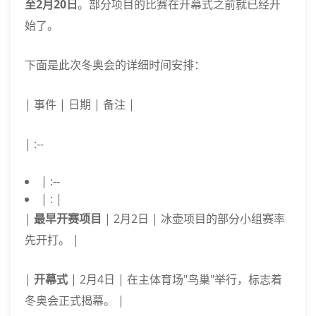
至2月20日
。部分项目的比赛在开幕式之前就已经开
始了。
下面是此次冬奥会的详细时间安排：
| 事件 | 日期 | 备注 |
| :--
| :--
| : |
|
最早开赛项目
| 2月2日 | 冰壶项目的部分小组赛率
先开打。 |
|
开幕式
| 2月4日 | 在主体育场"鸟巢"举行，标志着
冬奥会正式揭幕。 |