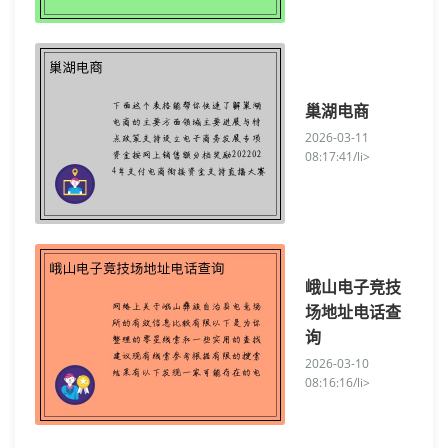
巢湖电商
2026-03-11
08:17:41/li>
峨山电子竞技
场地址电话查
询
2026-03-10
08:16:16/li>