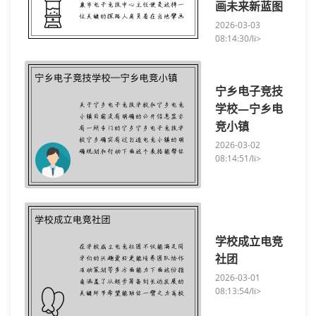
画未来新蓝图
2026-03-03
08:14:30/li>
宁乡电子竞技
学校—宁乡电
竞小镇
2026-03-02
08:14:51/li>
学校成立电竞
社团
2026-03-01
08:13:54/li>