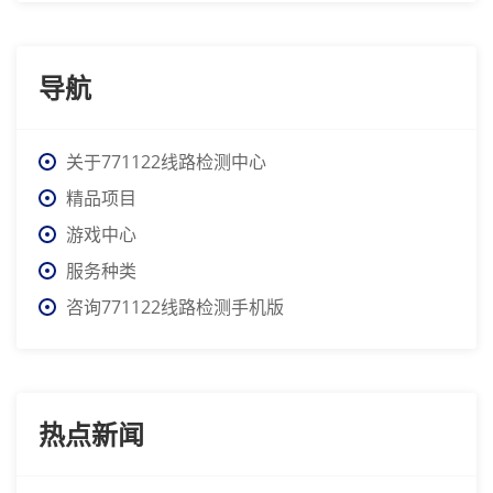
导航
关于771122线路检测中心
精品项目
游戏中心
服务种类
咨询771122线路检测手机版
热点新闻