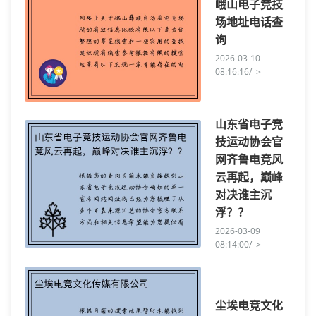
峨山电子竞技
场地址电话查
询
2026-03-10
08:16:16/li>
山东省电子竞
技运动协会官
网齐鲁电竞风
云再起，巅峰
对决谁主沉
浮？？
2026-03-09
08:14:00/li>
尘埃电竞文化