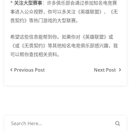
*
关注大型赛事
：许多俱乐部会通过参加知名电竞赛
事进入公众视野，你可以多关注《英雄联盟》、《无
畏契约》等热门游戏的大型联赛。
希望这些信息能帮到你。如果你对《英雄联盟》或
《或《无畏契约》等其他知名电竞俱乐部感兴趣，我
可以帮你查找相关资料。
Previous
Post
Next
Post