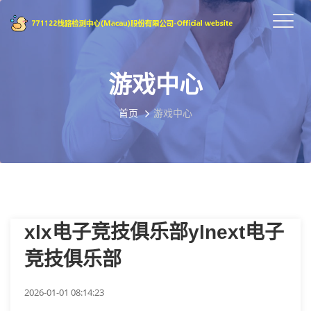
游戏中心
首页
游戏中心
xlx电子竞技俱乐部ylnext电子
竞技俱乐部
2026-01-01 08:14:23