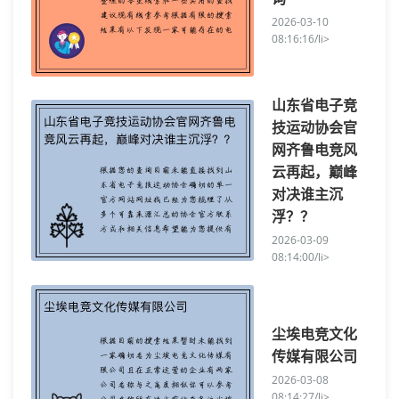
2026-03-10
08:16:16/li>
山东省电子竞
技运动协会官
网齐鲁电竞风
云再起，巅峰
对决谁主沉
浮？？
2026-03-09
08:14:00/li>
尘埃电竞文化
传媒有限公司
2026-03-08
08:14:27/li>