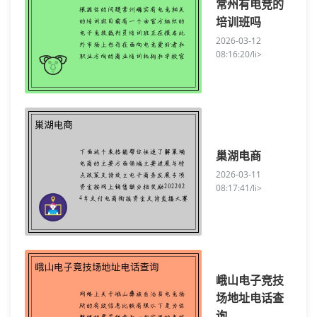
常州有电竞的
培训班吗
2026-03-12
08:16:20/li>
巢湖电商
2026-03-11
08:17:41/li>
峨山电子竞技
场地址电话查
询