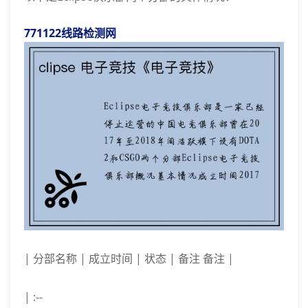
771122线路检测网
| 分部名称 | 成立时间 | 状态 | 备注 备注 |
| :--