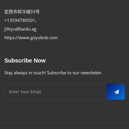
定西市却冷城93号
+13594780501
,
j9tiyu@baidu.ag
https://www.goyobnb.com
Subscribe Now
Stay always in touch! Subscribe to our newsletter.