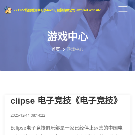
游戏中心
首页
游戏中心
clipse 电子竞技《电子竞技》
2025-12-11 08:14:22
Eclipse电子竞技俱乐部是一家已经停止运营的中国电